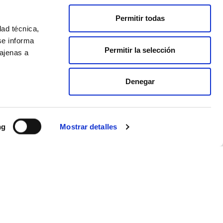
Permitir todas
dad técnica,
CLASSIFICACIÓ
se informa
Permitir la selección
SCOTT
 ajenas a
MARATHON
GIRONA 2023
Denegar
VEURE
CLASSIFICACIÓ
ng
Mostrar detalles