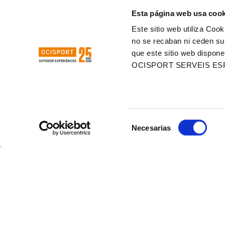
Esta página web usa cook
Este sitio web utiliza Cook
CLASSIFICACIÓ
CLASSIF
no se recaban ni ceden su
SCOTT
SCO
que este sitio web dispone
OCISPORT SERVEIS ES
MARATHON VIC
MARAT
2023
GAVÀ 2
VEURE
VEUR
CLASSIFICACIÓ
CLASSIFI
Selección
Necesarias
de
consentimiento