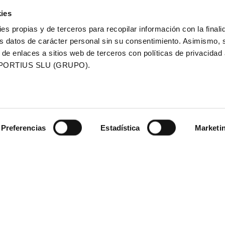
ies
ies propias y de terceros para recopilar información con la finali
ICACIÓ
CLASSIFICACIÓ
s datos de carácter personal sin su consentimiento. Asimismo, 
TT
SCOTT
 de enlaces a sitios web de terceros con políticas de privacidad
PORTIUS SLU (GRUPO).
HON
MARATHON
023
CAMBRILS 2023
E
VEURE
CACIÓ
CLASSIFICACIÓ
Preferencias
Estadística
Marketi