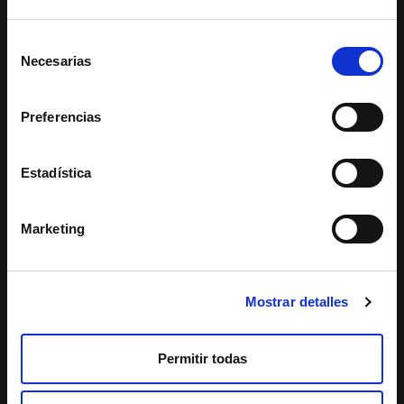
31/05/2026
Selección
Necesarias
de
consentimiento
Preferencias
Estadística
SCOTT MARATHON BTT
NATURLAND
HERO UCI MARATHON
Marketing
WORLD CUP OPEN
ST. JULIÀ DE LÒRIA - ANDORRA
Mostrar detalles
VIEW YOUR PHOTOS
Permitir todas