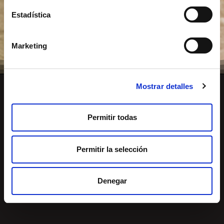
Estadística
Marketing
Mostrar detalles
El campeonato se concentra en tres sedes que jugarán un
papel decisivo en la clasificación general. La temporada se
Permitir todas
presenta como un
gran reto
para los corredores, que
deberán hacer valer sus cualidades sobre circuitos con
Permitir la selección
terrenos y características muy diferentes.
Una oportunidad
para que todo el mundo, PROs y OPENs, exploren todas
sus facetas como ciclistas XCM.
Denegar