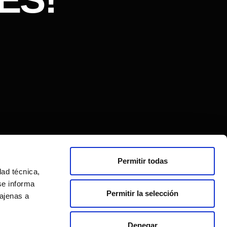
Permitir todas
dad técnica,
se informa
Permitir la selección
 ajenas a
Denegar