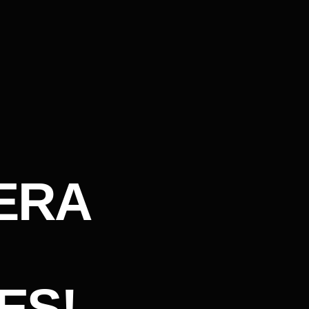
ERA
ES!